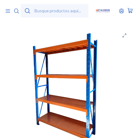
Inicio
Productos
Estantes Carga Pesada
Rack Estante Metálico 200x50x80 - 400kg