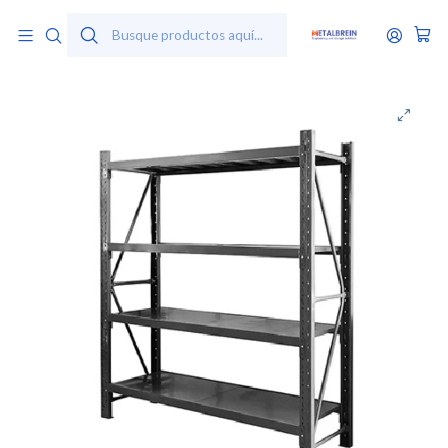
Inicio
Productos
Estantes Carga Pesada
Rack Estante Metálico 200x50x200 - 600kg - Negro