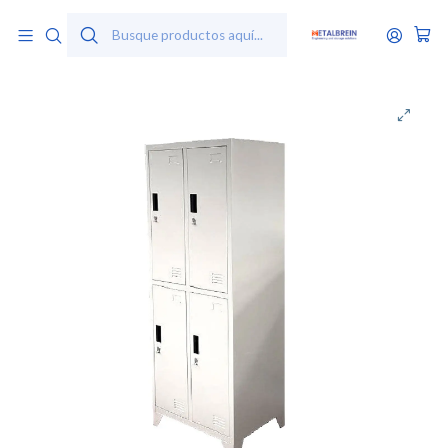
Inicio
Productos
Lockers y Casilleros Metálicos
Locker Metálico 2 cuerpos 4 puertas