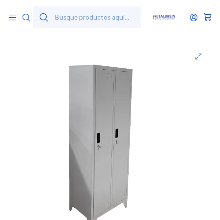
Inicio
Productos
Lockers y Casilleros Metálicos
Locker Metálico 2 cuerpos 2 puertas