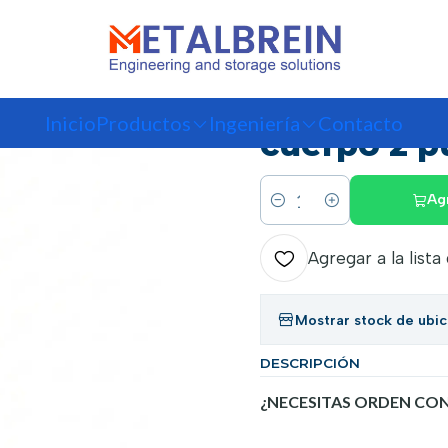
tos
Lockers y Casilleros Metálicos
Locker Metálico puerta malla 1 cu
|
Locker Met
Inicio
Productos
Ingeniería
Contacto
cuerpo 2 p
Ag
Cantidad
Agregar a la lista
Mostrar stock de ubi
DESCRIPCIÓN
¿NECESITAS ORDEN CON