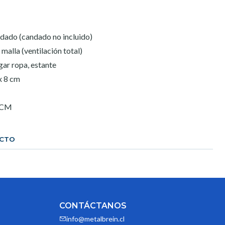
dado (candado no incluido)
malla (ventilación total)
gar ropa, estante
x 8 cm
1CM
UCTO
CONTÁCTANOS
info@metalbrein.cl