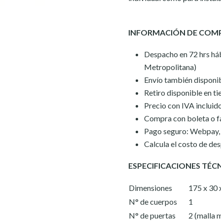
INFORMACIÓN DE COM
Despacho en 72 hrs háb
Metropolitana)
Envío también disponib
Retiro disponible en ti
Precio con IVA incluid
Compra con boleta o f
Pago seguro: Webpay, t
Calcula el costo de de
ESPECIFICACIONES TÉC
Dimensiones
175 x 30 x
N° de cuerpos
1
N° de puertas
2 (malla 