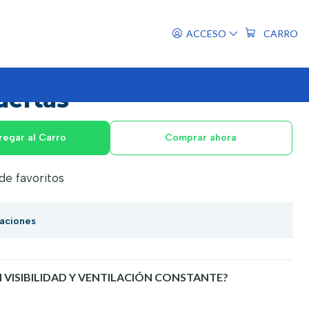
erpo 2 puertas
ACCESO
CARRO
álico puerta malla 1
uertas
regar al Carro
Comprar ahora
 de favoritos
caciones
 VISIBILIDAD Y VENTILACIÓN CONSTANTE?