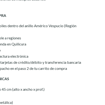
PRA
iles dentro del anillo Américo Vespucio (Región
le a regiones
enda en Quilicura
o
actura electrónica
arjetas de crédito/débito y transferencia bancaria
spacho en el paso 2 de tu carrito de compra
NICAS
 45 cm (alto x ancho x prof.)
metálica)