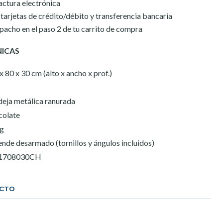
actura electrónica
arjetas de crédito/débito y transferencia bancaria
spacho en el paso 2 de tu carrito de compra
NICAS
x 80 x 30 cm (alto x ancho x prof.)
eja metálica ranurada
colate
kg
ende desarmado (tornillos y ángulos incluidos)
1708030CH
UCTO