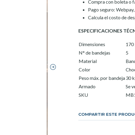
Compra con boleta o f
Pago seguro: Webpay, t
Calcula el costo de de
ESPECIFICACIONES TÉC
Dimensiones
170 
N° de bandejas
5
Material
Band
Color
Cho
Peso máx. por bandeja
30 
Armado
Se v
SKU
MB
COMPARTIR ESTE PROD