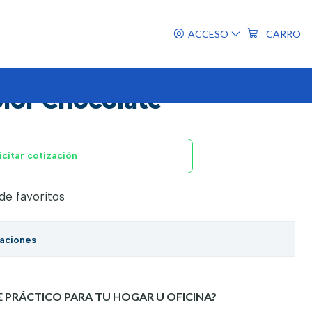
 color Chocolate
ACCESO
CARRO
tálico 170x80x30cm - 5
olor Chocolate
icitar cotización
 de favoritos
caciones
E PRÁCTICO PARA TU HOGAR U OFICINA?