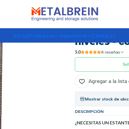
s
Estantes Carga Ligera
Estante Metálico 170x80x30cm - 5 niveles -
|
Estante Me
Inicio
Productos
Ingeniería
Contacto
niveles - c
5.0
4 reseñas
Sol
Agregar a la lista
Mostrar stock de ubi
DESCRIPCIÓN
¿NECESITAS UN ESTANT