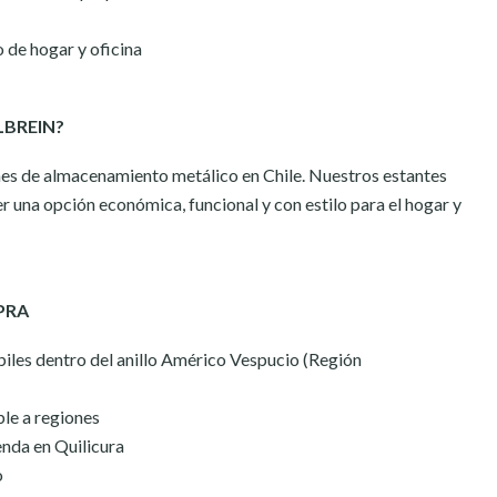
de hogar y oficina
LBREIN?
es de almacenamiento metálico en Chile. Nuestros estantes
r una opción económica, funcional y con estilo para el hogar y
PRA
iles dentro del anillo Américo Vespucio (Región
le a regiones
enda en Quilicura
o