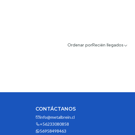
Ordenar por
Recién llegados
CONTÁCTANOS
info@metalbrein.cl
+56233080858
56958498463